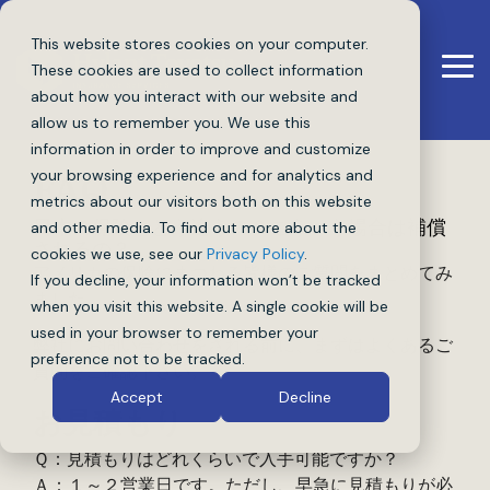
Skip
to
This website stores cookies on your computer.
the
These cookies are used to collect information
Tog
main
Me
content.
about how you interact with our website and
allow us to remember you. We use this
information in order to improve and customize
FAQ
your browsing experience and for analytics and
metrics about our visitors both on this website
日本の保険とどう違うの？こういう場合は補償
and other media. To find out more about the
されるの？
cookies we use, see our
Privacy Policy
.
アメリカの保険にまつわる皆様のご質問をまとめてみ
If you decline, your information won’t be tracked
ました。
when you visit this website. A single cookie will be
used in your browser to remember your
弊社にお問い合わせをされる前に、まずはよくあるご
preference not to be tracked.
質問をご確認下さい。
Accept
Decline
お見積もり
Ｑ：見積もりはどれくらいで入手可能ですか？
Ａ：１～２営業日です。ただし、早急に見積もりが必